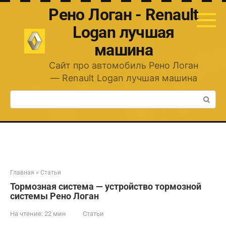
Перейти
Рено Логан - Renault
к
контенту
Logan лучшая
машина
Сайт про автомобиль Рено Логан
— Renault Logan лучшая машина
Поиск:
Главная
»
Статьи
Тормозная система — устройство тормозной
системы Рено Логан
На чтение:
22 мин
Статьи