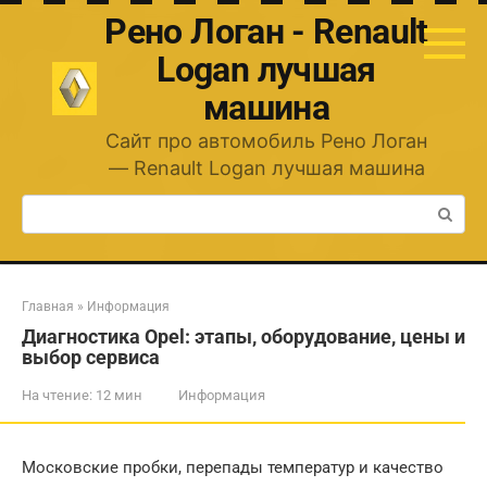
Перейти
Рено Логан - Renault
к
контенту
Logan лучшая
машина
Сайт про автомобиль Рено Логан
— Renault Logan лучшая машина
Поиск:
Главная
»
Информация
Диагностика Opel: этапы, оборудование, цены и
выбор сервиса
На чтение:
12 мин
Информация
Московские пробки, перепады температур и качество