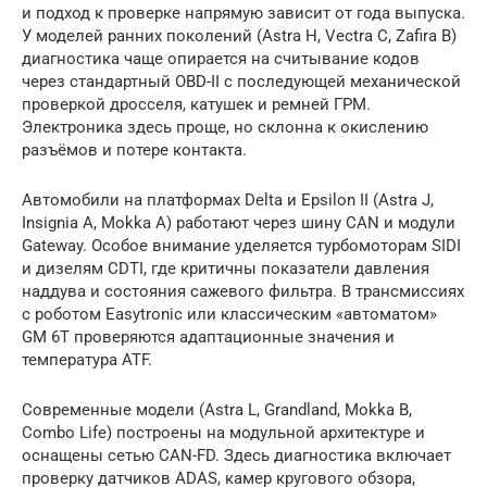
и подход к проверке напрямую зависит от года выпуска.
У моделей ранних поколений (Astra H, Vectra C, Zafira B)
диагностика чаще опирается на считывание кодов
через стандартный OBD-II с последующей механической
проверкой дросселя, катушек и ремней ГРМ.
Электроника здесь проще, но склонна к окислению
разъёмов и потере контакта.
Автомобили на платформах Delta и Epsilon II (Astra J,
Insignia A, Mokka A) работают через шину CAN и модули
Gateway. Особое внимание уделяется турбомоторам SIDI
и дизелям CDTI, где критичны показатели давления
наддува и состояния сажевого фильтра. В трансмиссиях
с роботом Easytronic или классическим «автоматом»
GM 6T проверяются адаптационные значения и
температура ATF.
Современные модели (Astra L, Grandland, Mokka B,
Combo Life) построены на модульной архитектуре и
оснащены сетью CAN-FD. Здесь диагностика включает
проверку датчиков ADAS, камер кругового обзора,