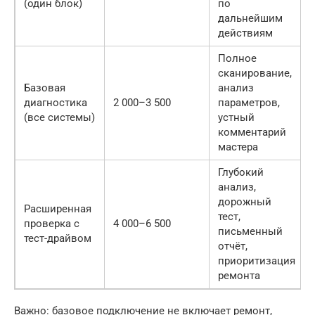
(один блок)
по
дальнейшим
действиям
Полное
сканирование,
Базовая
анализ
диагностика
2 000–3 500
параметров,
(все системы)
устный
комментарий
мастера
Глубокий
анализ,
дорожный
Расширенная
тест,
проверка с
4 000–6 500
письменный
тест-драйвом
отчёт,
приоритизация
ремонта
Важно: базовое подключение не включает ремонт,