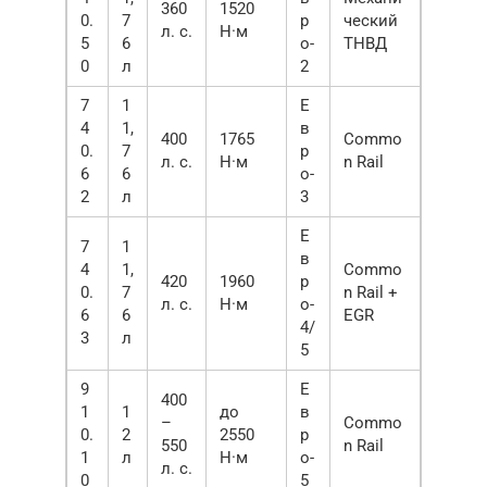
360
1520
0.
7
р
ческий
л. с.
Н·м
5
6
о-
ТНВД
0
л
2
7
1
Е
4
1,
в
400
1765
Commo
0.
7
р
л. с.
Н·м
n Rail
6
6
о-
2
л
3
Е
7
1
в
4
1,
Commo
420
1960
р
0.
7
n Rail +
л. с.
Н·м
о-
6
6
EGR
4/
3
л
5
9
Е
400
1
1
до
в
–
Commo
0.
2
2550
р
550
n Rail
1
л
Н·м
о-
л. с.
0
5