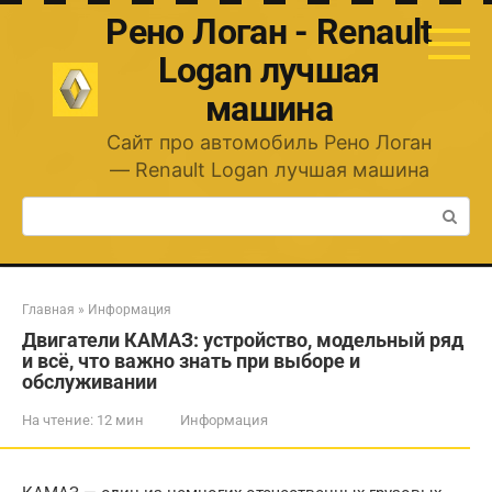
Перейти
Рено Логан - Renault
к
контенту
Logan лучшая
машина
Сайт про автомобиль Рено Логан
— Renault Logan лучшая машина
Поиск:
Главная
»
Информация
Двигатели КАМАЗ: устройство, модельный ряд
и всё, что важно знать при выборе и
обслуживании
На чтение:
12 мин
Информация