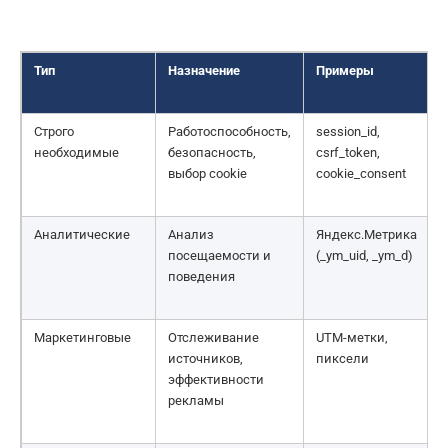
Тип
Назначение
Примеры
Строго
Работоспособность,
session_id,
необходимые
безопасность,
csrf_token,
/
выбор cookie
cookie_consent
Аналитические
Анализ
Яндекс.Метрика
посещаемости и
(_ym_uid, _ym_d)
поведения
Маркетинговые
Отслеживание
UTM-метки,
источников,
пиксели
эффективности
рекламы