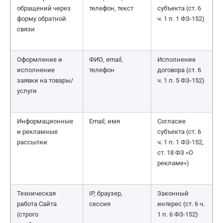
обращений через
телефон, текст
субъекта (ст. 6
форму обратной
ч. 1 п. 1 ФЗ-152)
связи
Оформление и
ФИО, email,
Исполнение
исполнение
телефон
договора (ст. 6
заявки на товары/
ч. 1 п. 5 ФЗ-152)
услуги
Информационные
Email, имя
Согласие
и рекламные
субъекта (ст. 6
рассылки
ч. 1 п. 1 ФЗ-152,
ст. 18 ФЗ «О
рекламе»)
Техническая
IP, браузер,
Законный
работа Сайта
сессия
интерес (ст. 6 ч.
(строго
1 п. 6 ФЗ-152)