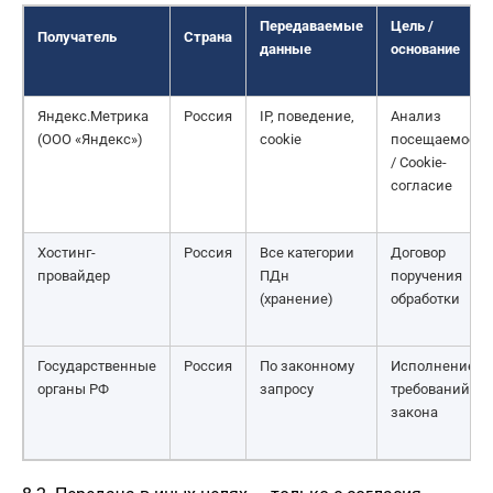
Передаваемые
Цель /
Получатель
Страна
данные
основание
Яндекс.Метрика
Россия
IP, поведение,
Анализ
(ООО «Яндекс»)
cookie
посещаемости
/ Cookie-
согласие
Хостинг-
Россия
Все категории
Договор
провайдер
ПДн
поручения
(хранение)
обработки
Государственные
Россия
По законному
Исполнение
органы РФ
запросу
требований
закона