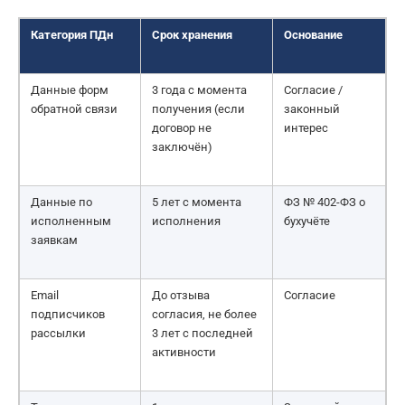
Категория ПДн
Срок хранения
Основание
Данные форм
3 года с момента
Согласие /
обратной связи
получения (если
законный
договор не
интерес
заключён)
Данные по
5 лет с момента
ФЗ № 402-ФЗ о
исполненным
исполнения
бухучёте
заявкам
Email
До отзыва
Согласие
подписчиков
согласия, не более
рассылки
3 лет с последней
активности