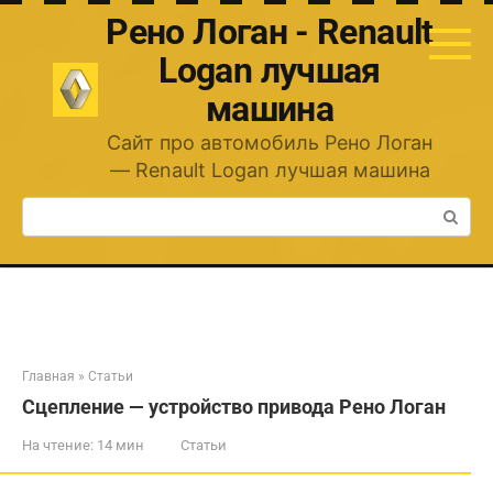
Перейти
Рено Логан - Renault
к
контенту
Logan лучшая
машина
Сайт про автомобиль Рено Логан
— Renault Logan лучшая машина
Поиск:
Главная
»
Статьи
Сцепление — устройство привода Рено Логан
На чтение:
14 мин
Статьи