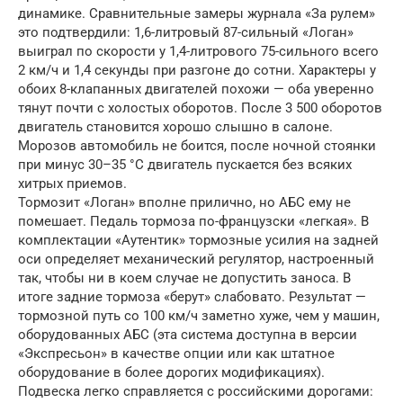
динамике. Сравнительные замеры журнала «За рулем»
это подтвердили: 1,6-литровый 87-сильный «Логан»
выиграл по скорости у 1,4-литрового 75-сильного всего
2 км/ч и 1,4 секунды при разгоне до сотни. Характеры у
обоих 8-клапанных двигателей похожи — оба уверенно
тянут почти с холостых оборотов. После 3 500 оборотов
двигатель становится хорошо слышно в салоне.
Морозов автомобиль не боится, после ночной стоянки
при минус 30–35 °C двигатель пускается без всяких
хитрых приемов.
Тормозит «Логан» вполне прилично, но АБС ему не
помешает. Педаль тормоза по-французски «легкая». В
комплектации «Аутентик» тормозные усилия на задней
оси определяет механический регулятор, настроенный
так, чтобы ни в коем случае не допустить заноса. В
итоге задние тормоза «берут» слабовато. Результат —
тормозной путь со 100 км/ч заметно хуже, чем у машин,
оборудованных АБС (эта система доступна в версии
«Экспресьон» в качестве опции или как штатное
оборудование в более дорогих модификациях).
Подвеска легко справляется с российскими дорогами: