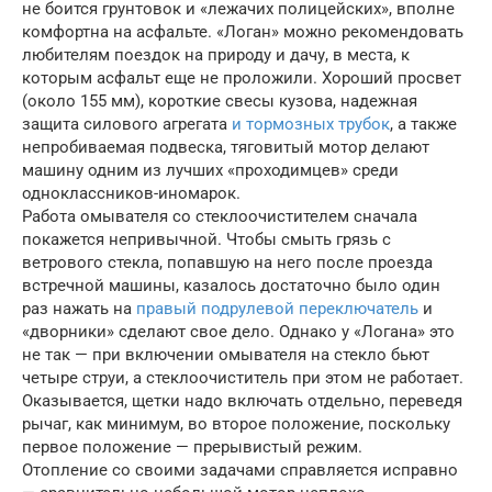
не боится грунтовок и «лежачих полицейских», вполне
комфортна на асфальте. «Логан» можно рекомендовать
любителям поездок на природу и дачу, в места, к
которым асфальт еще не проложили. Хороший просвет
(около 155 мм), короткие свесы кузова, надежная
защита силового агрегата
и тормозных трубок
, а также
непробиваемая подвеска, тяговитый мотор делают
машину одним из лучших «проходимцев» среди
одноклассников-иномарок.
Работа омывателя со стеклоочистителем сначала
покажется непривычной. Чтобы смыть грязь с
ветрового стекла, попавшую на него после проезда
встречной машины, казалось достаточно было один
раз нажать на
правый подрулевой переключатель
и
«дворники» сделают свое дело. Однако у «Логана» это
не так — при включении омывателя на стекло бьют
четыре струи, а стеклоочиститель при этом не работает.
Оказывается, щетки надо включать отдельно, переведя
рычаг, как минимум, во второе положение, поскольку
первое положение — прерывистый режим.
Отопление со своими задачами справляется исправно