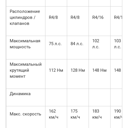
Расположение
цилиндров /
R4/8
R4/8
R4/16
R4/16
клапанов
Максимальная
102
103
75 л.с.
84 л.с.
мощность
л.с.
л.с.
Максимальный
крутящий
112 Нм
128 Нм
148 Нм
148 Н
момент
Динамика
162
175
183
190
Макс. скорость
км/ч
км/ч
км/ч
км/ч