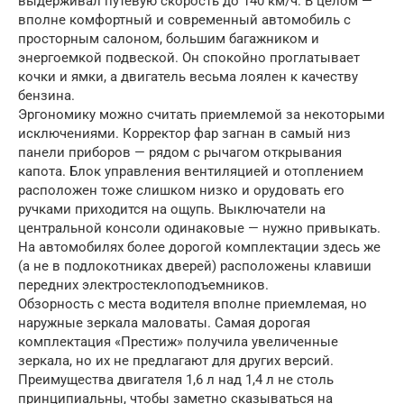
выдерживал путевую скорость до 140 км/ч. В целом —
вполне комфортный и современный автомобиль с
просторным салоном, большим багажником и
энергоемкой подвеской. Он спокойно проглатывает
кочки и ямки, а двигатель весьма лоялен к качеству
бензина.
Эргономику можно считать приемлемой за некоторыми
исключениями. Корректор фар загнан в самый низ
панели приборов — рядом с рычагом открывания
капота. Блок управления вентиляцией и отоплением
расположен тоже слишком низко и орудовать его
ручками приходится на ощупь. Выключатели на
центральной консоли одинаковые — нужно привыкать.
На автомобилях более дорогой комплектации здесь же
(а не в подлокотниках дверей) расположены клавиши
передних электростеклоподъемников.
Обзорность с места водителя вполне приемлемая, но
наружные зеркала маловаты. Самая дорогая
комплектация «Престиж» получила увеличенные
зеркала, но их не предлагают для других версий.
Преимущества двигателя 1,6 л над 1,4 л не столь
принципиальны, чтобы заметно сказываться на