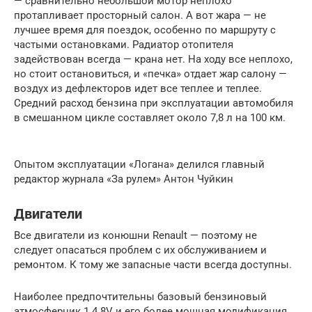
— сравнительно небольшой мотор неплохо
протапливает просторный салон. А вот жара — не
лучшее время для поездок, особенно по маршруту с
частыми остановками. Радиатор отопителя
задействован всегда — крана нет. На ходу все неплохо,
но стоит остановиться, и «печка» отдает жар салону —
воздух из дефлекторов идет все теплее и теплее.
Средний расход бензина при эксплуатации автомобиля
в смешанном цикле составляет около 7,8 л на 100 км.
Опытом эксплуатации «Логана» делился главный
редактор журнала «За рулем» Антон Чуйкин
Двигатели
Все двигатели из конюшни Renault — поэтому не
следует опасаться проблем с их обслуживанием и
ремонтом. К тому же запасные части всегда доступны.
Наиболее предпочтительны базовый бензиновый
атмосферник 1.4 8V и его более мощная модификация