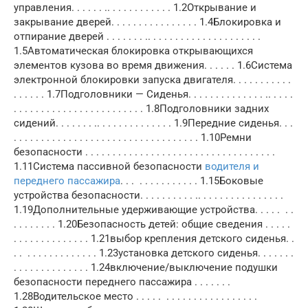
управления. . . . . . .. . . . . . . . . . . . 1.2Открывание и
закрывание дверей. . . . . . . . . . . . . . . . 1.4Блокировка и
отпирание дверей . . . . . . . .. . . . . . . . . . . . . . . . . . . . .
1.5Автоматическая блокировка открывающихся
элементов кузова во время движения. . . . . . 1.6Система
электронной блокировки запуска двигателя. . . . . . . . . . .
. . . . . . 1.7Подголовники — Сиденья. . . . . . . . . . . . . . .. . . . .
. . . . . . . . . . . . . . . . . . . . . . . . 1.8Подголовники задних
сидений. . . . . . . .. . . . . . . . . . . . . . 1.9Передние сиденья. . .
. . . . . . . . . . . . . . . . . . . . . . . . . . . . . . . . . . 1.10Ремни
безопасности . . . . . . . . . . . . . . . . . . . . . . . . . . . . . . . . . . .
1.11Система пассивной безопасности
водителя и
переднего пассажира
. . . . . . . . . . . . . . 1.15Боковые
устройства безопасности. . . . . . . . . . .. . . . . . . . . . . . . . . .
1.19Дополнительные удерживающие устройства. . . . . . .
. . . . . . . . 1.20Безопасность детей: общие сведения . . . . .
. . . . . . . . . . . . . . 1.21выбор крепления детского сиденья. .
. . . . . . . . . . . . . . . 1.23установка детского сиденья. . . . . . .
. . . . . . . . . . . . . . 1.24включение/выключение подушки
безопасности переднего пассажира . . . . . . .
1.28Водительское место . . . . . . . . . . . . . . . . . . . . . .