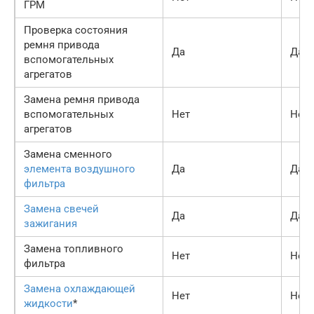
ГРМ
Проверка состояния
ремня привода
Да
Да
вспомогательных
агрегатов
Замена ремня привода
вспомогательных
Нет
Нет
агрегатов
Замена сменного
элемента воздушного
Да
Да
фильтра
Замена свечей
Да
Да
зажигания
Замена топливного
Нет
Нет
фильтра
Замена охлаждающей
Нет
Нет
жидкости
*