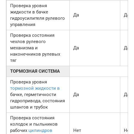
Проверка уровня
жидкости в бачке
Да
Да
гидроусилителя рулевого
управления
Проверка состояния
чехлов рулевого
механизма и
Да
Да
наконечников рулевых
тяг
ТОРМОЗНАЯ СИСТЕМА
Проверка уровня
тормозной жидкости в
бачке, герметичности
Да
Да
гидропривода, состояния
шлангов и трубок
Проверка состояния
колодок и пыльников
рабочих
цилиндров
Нет
Нет