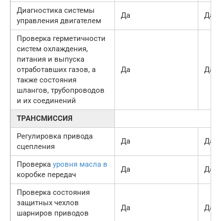
Диагностика системы
Да
Да
управления двигателем
Проверка герметичности
систем охлаждения,
питания и выпуска
отработавших газов, а
Да
Да
также состояния
шлангов, трубопроводов
и их соединений
ТРАНСМИССИЯ
Регулировка привода
Да
Да
сцепления
Проверка
уровня масла в
Да
Да
коробке передач
Проверка состояния
защитных чехлов
Да
Да
шарниров приводов