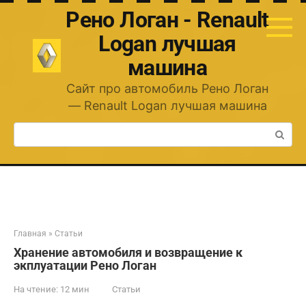
Перейти
Рено Логан - Renault
к
контенту
Logan лучшая
машина
Сайт про автомобиль Рено Логан
— Renault Logan лучшая машина
Поиск:
Главная
»
Статьи
Хранение автомобиля и возвращение к
экплуатации Рено Логан
На чтение:
12 мин
Статьи