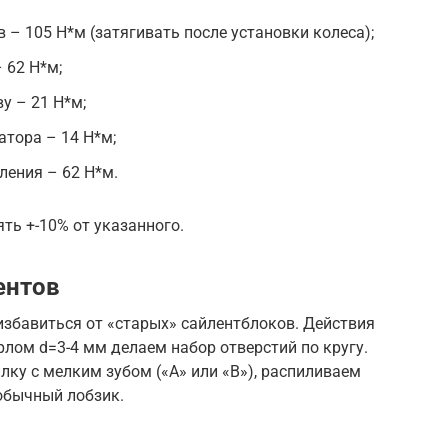
в – 105 Н*м (затягивать после установки колеса);
– 62 Н*м;
ву – 21 Н*м;
атора – 14 Н*м;
пления – 62 Н*м.
ть +-10% от указанного.
ентов
 избавиться от «старых» сайлентблоков. Действия
рлом d=3-4 мм делаем набор отверстий по кругу.
лку с мелким зубом («A» или «B»), распиливаем
обычный лобзик.