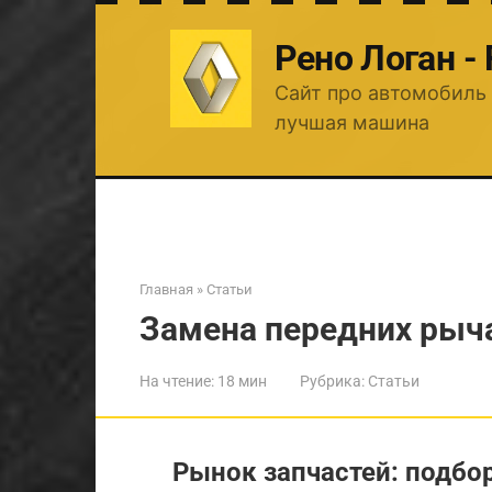
Перейти
к
Рено Логан -
контенту
Сайт про автомобиль 
лучшая машина
Главная
»
Статьи
Замена передних рыча
На чтение:
18 мин
Рубрика:
Статьи
Рынок запчастей: подбо