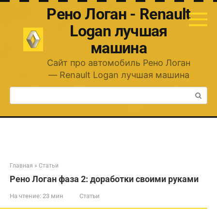
Перейти
Рено Логан - Renault
к
контенту
Logan лучшая
машина
Сайт про автомобиль Рено Логан
— Renault Logan лучшая машина
Поиск:
Главная
»
Статьи
Рено Логан фаза 2: доработки своими руками
На чтение:
23 мин
Статьи