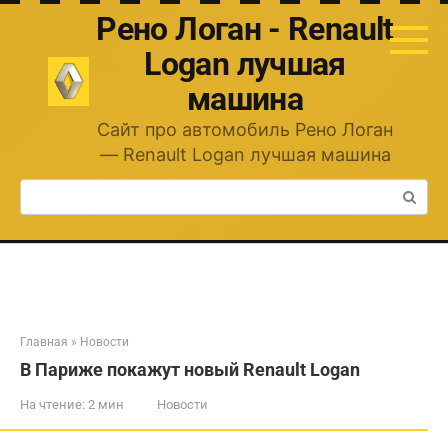
Перейти
Рено Логан - Renault
к
контенту
Logan лучшая
машина
Сайт про автомобиль Рено Логан
— Renault Logan лучшая машина
Поиск:
Главная
»
Новости
В Париже покажут новый Renault Logan
На чтение:
2 мин
Новости