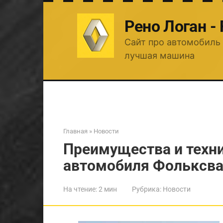
Перейти
к
Рено Логан -
контенту
Сайт про автомобиль 
лучшая машина
Главная
»
Новости
Преимущества и техн
автомобиля Фольксва
На чтение:
2 мин
Рубрика:
Новости