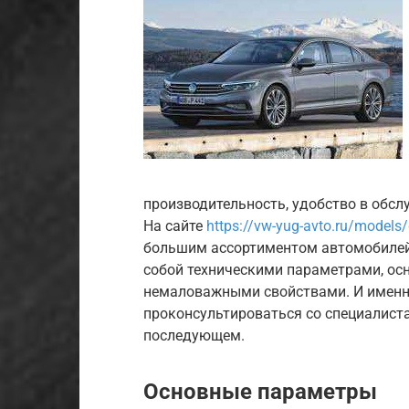
производительность, удобство в обсл
На сайте
https://vw-yug-avto.ru/models
большим ассортиментом автомобилей
собой техническими параметрами, о
немаловажными свойствами. И именн
проконсультироваться со специалист
последующем.
Основные параметры