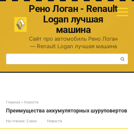
Перейти
Рено Логан - Renault
к
контенту
Logan лучшая
машина
Сайт про автомобиль Рено Логан
— Renault Logan лучшая машина
Поиск:
Главная
»
Новости
Преимущества аккумуляторных шуруповертов
На чтение:
2 мин
Новости