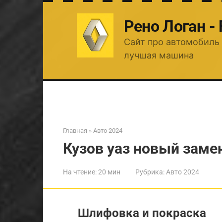
Перейти
к
Рено Логан -
контенту
Сайт про автомобиль 
лучшая машина
Главная
»
Авто 2024
Кузов уаз новый заме
На чтение:
20 мин
Рубрика:
Авто 2024
Шлифовка и покраска