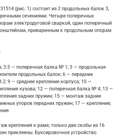
31514 (рис. 1) состоит из 2 продольных балок 3,
еречными сечениями. Четыре поперечных
орам электродуговой сваркой, один поперечный
 кронштейнам, приваренным к продольным опорам
4
; 3.5 — поперечная балка № 1; 3 — продольная
усилители продольных балок; 6 — передние
.2; 9 — среднее крепление корпуса; 10 —
епления кузова; 12 — поперечная балка № 4; 13 —
епления задних пружин; 15 — монтаж задние
ижных упоров передних пружин; 17 — крепление;
ения
таж крепления к раме, только две скобы из 16
ин приклеены. Буксировочное устройство