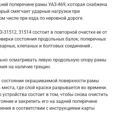
адней поперечине рамы УАЗ-469, которая снабжена
орый смягчает ударные нагрузки при
ом числе при езда по неровной дороге.
-31512, 31514 состоит в повторной очистке ее от
оверки состояния продольных балок, поперечных
сварных, клепаных и болтовых соединений ,
льно осматривать левую продольную опору рамы
ния на наличие трещин.
о состоянии окрашиваемой поверхности рамы
ь места, где слой краски разрывается во времени.
 устройства состоит в том, чтобы снова очистить
стояние и закрепить его на задней поперечине
рения в соответствии с инструкциями карты