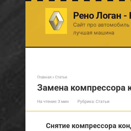
Перейти
к
Рено Логан -
контенту
Сайт про автомобиль 
лучшая машина
Главная
»
Статьи
Замена компрессора 
На чтение:
3 мин
Рубрика:
Статьи
Снятие компрессора кон