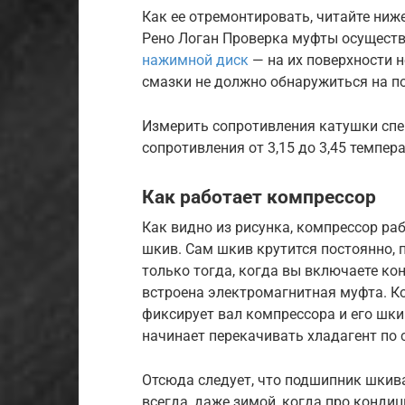
Как ее отремонтировать, читайте ни
Рено Логан Проверка муфты осущест
нажимной диск
— на их поверхности 
смазки не должно обнаружиться на п
Измерить сопротивления катушки сп
сопротивления от 3,15 до 3,45 темпера
Как работает компрессор
Как видно из рисунка, компрессор ра
шкив. Сам шкив крутится постоянно, 
только тогда, когда вы включаете кон
встроена электромагнитная муфта. К
фиксирует вал компрессора и его шки
начинает перекачивать хладагент по 
Отсюда следует, что подшипник шкива
всегда, даже зимой, когда про кондиц