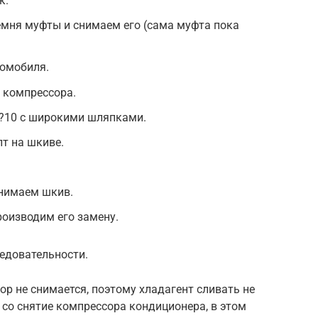
к.
емня муфты и снимаем его (сама муфта пока
омобиля.
 компрессора.
6?10 c широкими шляпками.
т на шкиве.
снимаем шкив.
оизводим его замену.
едовательности.
р не снимается, поэтому хладагент сливать не
со снятие компрессора кондиционера, в этом