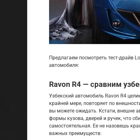
Предлагаем посмотреть тест-драйв Lo
автомобиля:
Ravon R4 — сравним узб
Узбекский автомобиль Ravon R4 целико
крайней мере, повторяет по внешности
вы можете ожидать. Кстати, внешне а
формы кузова, дверей и ручек, что сб
самостоятельная. Ее не назовешь кра
важных преимуществ: