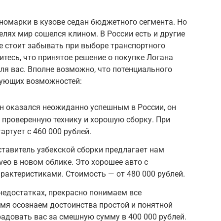
омарки в кузове седан бюджетного сегмента. Но
делях мир сошелся клином. В России есть и другие
е стоит забывать при выборе транспортного
итесь, что принятое решение о покупке Логана
я вас. Вполне возможно, что потенциального
дующих возможностей:
дан оказался неожиданно успешным в России, он
 проверенную технику и хорошую сборку. При
ртует с 460 000 рублей.
дставитель узбекской сборки предлагает нам
veo в новом облике. Это хорошее авто с
актеристиками. Стоимость — от 480 000 рублей.
е недостатках, прекрасно понимаем все
ремя осознаем достоинства простой и понятной
радовать вас за смешную сумму в 400 000 рублей.