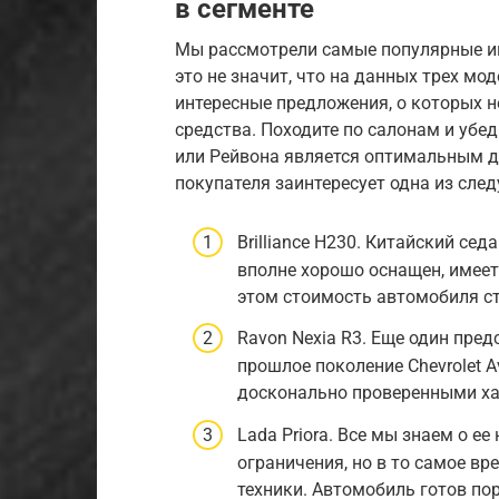
в сегменте
Мы рассмотрели самые популярные ин
это не значит, что на данных трех мо
интересные предложения, о которых н
средства. Походите по салонам и убед
или Рейвона является оптимальным дл
покупателя заинтересует одна из сле
Brilliance H230. Китайский се
вполне хорошо оснащен, имеет
этом стоимость автомобиля ста
Ravon Nexia R3. Еще один пре
прошлое поколение Chevrolet A
досконально проверенными хар
Lada Priora. Все мы знаем о е
ограничения, но в то самое в
техники. Автомобиль готов по