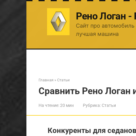
Перейти
к
Рено Логан -
контенту
Сайт про автомобиль 
лучшая машина
Главная
»
Статьи
Сравнить Рено Логан 
На чтение:
20 мин
Рубрика:
Статьи
Конкуренты для седанов