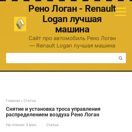
Перейти
Рено Логан - Renault
к
контенту
Logan лучшая
машина
Сайт про автомобиль Рено Логан
— Renault Logan лучшая машина
Поиск:
Главная
»
Статьи
Снятие и установка троса управления
распределением воздуха Рено Логан
На чтение:
3 мин
Статьи