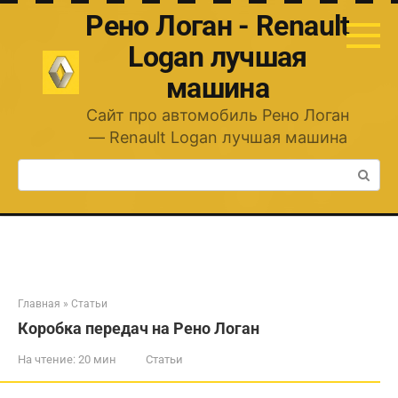
Перейти
Рено Логан - Renault
к
контенту
Logan лучшая
машина
Сайт про автомобиль Рено Логан
— Renault Logan лучшая машина
Поиск:
Главная
»
Статьи
Коробка передач на Рено Логан
На чтение:
20 мин
Статьи