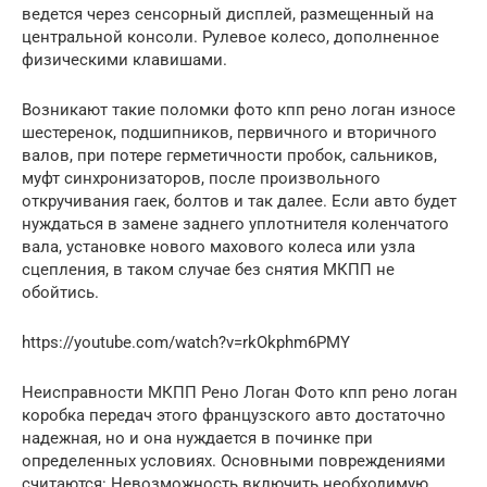
ведется через сенсорный дисплей, размещенный на
центральной консоли. Рулевое колесо, дополненное
физическими клавишами.
Возникают такие поломки фото кпп рено логан износе
шестеренок, подшипников, первичного и вторичного
валов, при потере герметичности пробок, сальников,
муфт синхронизаторов, после произвольного
откручивания гаек, болтов и так далее. Если авто будет
нуждаться в замене заднего уплотнителя коленчатого
вала, установке нового махового колеса или узла
сцепления, в таком случае без снятия МКПП не
обойтись.
https://youtube.com/watch?v=rkOkphm6PMY
Неисправности МКПП Рено Логан Фото кпп рено логан
коробка передач этого французского авто достаточно
надежная, но и она нуждается в починке при
определенных условиях. Основными повреждениями
считаются: Невозможность включить необходимую