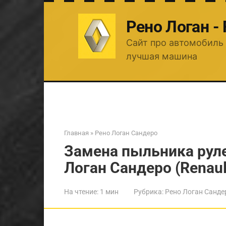
Перейти
к
Рено Логан -
контенту
Сайт про автомобиль 
лучшая машина
Главная
»
Рено Логан Сандеро
Замена пыльника рул
Логан Сандеро (Renaul
На чтение:
1 мин
Рубрика:
Рено Логан Санде