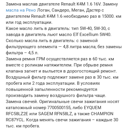
Замена маслав двигателе Renault K4М 1.6 16V. Замену
масла на Рено
Логан, Сандеро, Меган, Дастер с
двигателем Renault K4М 1.6 необходимо раз в 15000. км
или год эксплуатации.
Какое масло лить в двигатель: тип 5W-40, 5W-30, с
завода в двигатель льют масло Elf Excellium 5W40.
Сколько масла лить в двигатель: с заменой
фильтрующего элемента — 4,8 литра масла; без замены
фильтра – 4,5 л.
Замена ремня ГРМ осуществляется раз в 60 тыс. км
вместе с роликам натяжителем. При обрыве ремня
клапана загнет и выльется в дорогостоящий ремонт.
Воздушный фильтр подлежит замене раз в 30 тыс. км
пробега или 2 года эксплуатации. В условиях
повышенной запыленности рекомендуется
производить замену воздушного фильтра чаще.
Замена свечей. Оригинальные свечи зажигания носят
каталожный номер 7700500155, либо EYQUEM
RFC58LZ2E или SAGEM RFN58LZ, а также CHAMPION
RC87YCL. Когда менять свечи зажигания – каждые 30
тыс. км пробега.