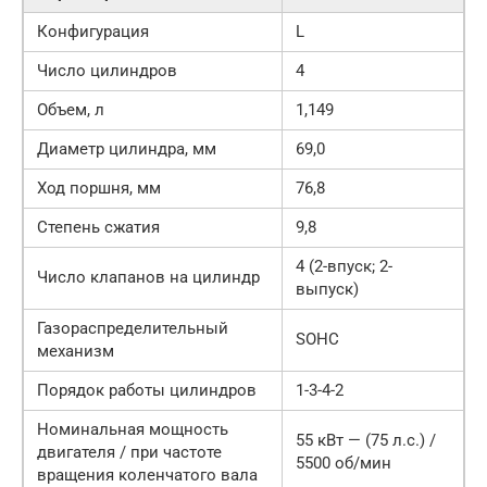
Конфигурация
L
Число цилиндров
4
Объем, л
1,149
Диаметр цилиндра, мм
69,0
Ход поршня, мм
76,8
Степень сжатия
9,8
4 (2-впуск; 2-
Число клапанов на цилиндр
выпуск)
Газораспределительный
SOHC
механизм
Порядок работы цилиндров
1-3-4-2
Номинальная мощность
55 кВт — (75 л.с.) /
двигателя / при частоте
5500 об/мин
вращения коленчатого вала