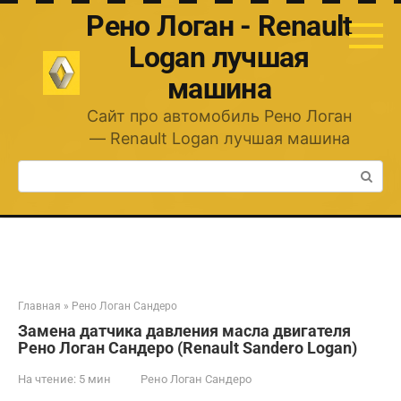
Перейти
Рено Логан - Renault
к
контенту
Logan лучшая
машина
Сайт про автомобиль Рено Логан
— Renault Logan лучшая машина
Поиск:
Главная
»
Рено Логан Сандеро
Замена датчика давления масла двигателя
Рено Логан Сандеро (Renault Sandero Logan)
На чтение:
5 мин
Рено Логан Сандеро