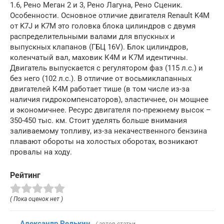
1.6, Рено Меган 2 и 3, Рено Лагуна, Рено Сценик.
Особенности. Основное отличие двигателя Renault K4M
от K7J и K7M это головка блока цилиндров с двумя
распределительными валами для впускных и
выпускных клапанов (ГБЦ 16V). Блок цилиндров,
коленчатый вал, маховик К4М и К7М идентичны.
Двигатель выпускается с регулятором фаз (115 л.с.) и
без него (102 л.с.). В отличие от восьмиклапанных
двигателей К4М работает тише (в том числе из-за
наличия гидрокомпенсаторов), эластичнее, он мощнее
и экономичнее. Ресурс двигателя по-прежнему высок –
350-450 тыс. км. Стоит уделять больше внимания
заливаемому топливу, из-за некачественного бензина
плавают обороты на холостых оборотах, возникают
провалы на ходу.
Рейтинг
( Пока оценок нет )
Александр Редькин
/ автор статьи