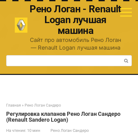
Перейти
Рено Логан - Renault
к
контенту
Logan лучшая
машина
Сайт про автомобиль Рено Логан
— Renault Logan лучшая машина
Поиск:
Главная
»
Рено Логан Сандеро
Регулировка клапанов Рено Логан Сандеро
(Renault Sandero Logan)
На чтение:
10 мин
Рено Логан Сандеро