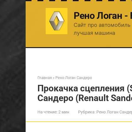
Перейти
к
Рено Логан -
контенту
Сайт про автомобиль 
лучшая машина
Главная
»
Рено Логан Сандеро
Прокачка сцепления (
Сандеро (Renault Sand
На чтение:
2 мин
Рубрика:
Рено Логан Санде