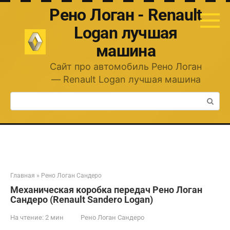
Перейти
Рено Логан - Renault
к
контенту
Logan лучшая
машина
Сайт про автомобиль Рено Логан
— Renault Logan лучшая машина
Поиск:
Главная
»
Рено Логан Сандеро
Механическая коробка передач Рено Логан
Сандеро (Renault Sandero Logan)
На чтение:
2 мин
Рено Логан Сандеро