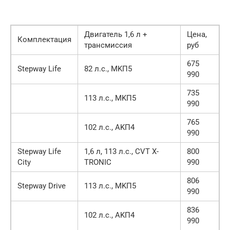
Двигатель 1,6 л +
Цена,
Комплектация
трансмиссия
руб
675
Stepway Life
82 л.с., MKП5
990
735
113 л.с., MKП5
990
765
102 л.с., АKП4
990
Stepway Life
1,6 л, 113 л.с., CVT X-
800
City
TRONIC
990
806
Stepway Drive
113 л.с., MKП5
990
836
102 л.с., АKП4
990