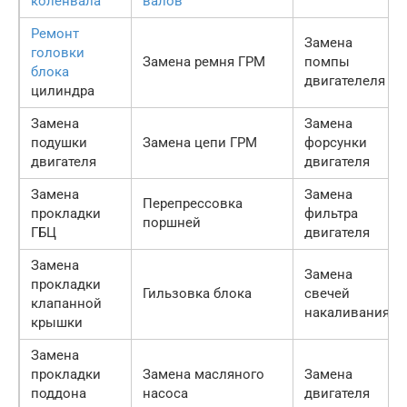
коленвала
валов
Ремонт
Замена
головки
Замена ремня ГРМ
помпы
блока
двигателеля
цилиндра
Замена
Замена
подушки
Замена цепи ГРМ
форсунки
двигателя
двигателя
Замена
Замена
Перепрессовка
прокладки
фильтра
поршней
ГБЦ
двигателя
Замена
Замена
прокладки
Гильзовка блока
свечей
клапанной
накаливания
крышки
Замена
прокладки
Замена масляного
Замена
поддона
насоса
двигателя