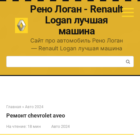
Перейти
Рено Логан - Renault
к
контенту
Logan лучшая
машина
Сайт про автомобиль Рено Логан
— Renault Logan лучшая машина
Поиск:
Главная
»
Авто 2024
Ремонт chevrolet aveo
На чтение:
18 мин
Авто 2024