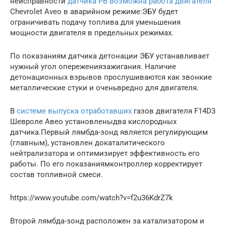
неисправности
датчика РВ возможна работа двигателя
Chevrolet Aveo в аварийном режиме:ЭБУ будет
ограничивать подачу топлива для уменьшения
мощности двигателя в предельных режимах.
По показаниям датчика детонации ЭБУ устанавливает
нужный угол опережениязажигания. Наличие
детонационных взрывов прослушиваются как звонкие
металлические стуки и оченьвредно для двигателя.
В
системе выпуска отработавших
газов двигателя F14D3
Шевроле Авео установленыдва кислородных
датчика.Первый лямбда-зонд является регулирующим
(главным), установлен докаталитического
нейтрализатора и оптимизирует эффективность его
работы. По его показаниямконтроллер корректирует
состав топливной смеси.
https://www.youtube.com/watch?v=f2u36KdrZ7k
Второй лямбда-зонд расположен за катализатором и