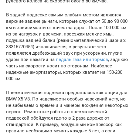
рулевого колеса на скорости около 80 км/час.
В задней подвеске самым слабым местом являются
верхние задние рычаги, которые служат от 50 до 90 000
км в зависимости от качества дорог. После 100 000 км
из-за нагрузок и времени, проезжая мелкие ямы,
подушка задней балки (резинометаллический шарнир:
33316770454) изнашивается, в результате чего
появляется дребезжащий звук при ускорении, глухие
удары при нажатии на
педаль газа или тормоз
, заднюю
часть на скорости носит по сторонам. Наиболее
надежные амортизаторы, которых хватает на 150-200
000 км.
Пневматическая подвеска предлагалась как опция для
BMW X5 V8. По надежности особых нареканий нету, но
не забываем о времени и манеры вождения некоторых
персон. Ремонтные работы с пневматической
подвеской обойдутся где-то в 2 раза дороже от
стандартной. К примеру, воздушный компрессор как
правило необходимо менять каждые 5 лет, а если