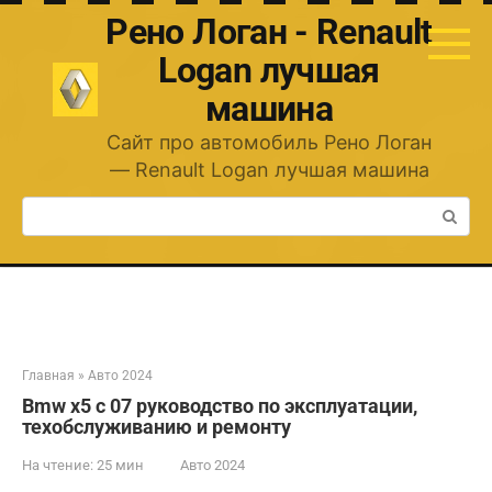
Перейти
Рено Логан - Renault
к
контенту
Logan лучшая
машина
Сайт про автомобиль Рено Логан
— Renault Logan лучшая машина
Поиск:
Главная
»
Авто 2024
Bmw x5 с 07 руководство по эксплуатации,
техобслуживанию и ремонту
На чтение:
25 мин
Авто 2024