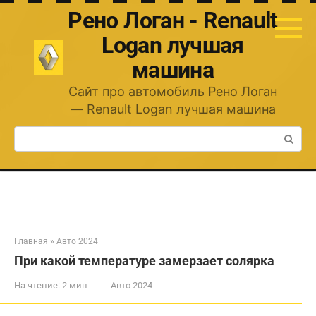
Перейти
Рено Логан - Renault
к
контенту
Logan лучшая
машина
Сайт про автомобиль Рено Логан
— Renault Logan лучшая машина
Поиск:
Главная
»
Авто 2024
При какой температуре замерзает солярка
На чтение:
2 мин
Авто 2024