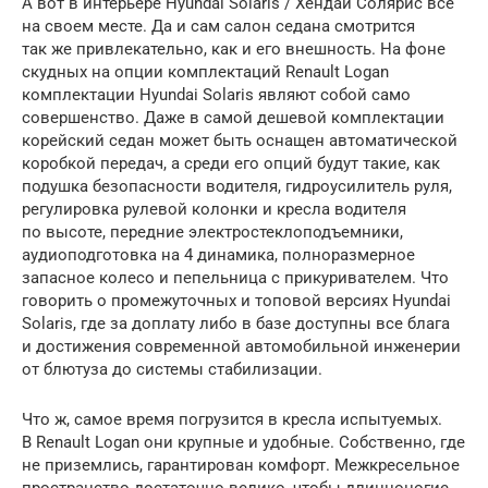
А вот в интерьере Hyundai Solaris / Хендай Солярис все
на своем месте. Да и сам салон седана смотрится
так же привлекательно, как и его внешность. На фоне
скудных на опции комплектаций Renault Logan
комплектации Hyundai Solaris являют собой само
совершенство. Даже в самой дешевой комплектации
корейский седан может быть оснащен автоматической
коробкой передач, а среди его опций будут такие, как
подушка безопасности водителя, гидроусилитель руля,
регулировка рулевой колонки и кресла водителя
по высоте, передние электростеклоподъемники,
аудиоподготовка на 4 динамика, полноразмерное
запасное колесо и пепельница с прикуривателем. Что
говорить о промежуточных и топовой версиях Hyundai
Solaris, где за доплату либо в базе доступны все блага
и достижения современной автомобильной инженерии
от блютуза до системы стабилизации.
Что ж, самое время погрузится в кресла испытуемых.
В Renault Logan они крупные и удобные. Собственно, где
не приземлись, гарантирован комфорт. Межкресельное