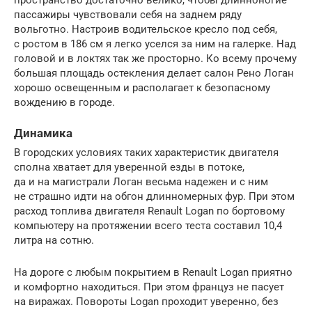
пространство достаточно велико, чтобы длинноногие
пассажиры чувствовали себя на заднем ряду
вольготно. Настроив водительское кресло под себя,
с ростом в 186 см я легко уселся за ним на галерке. Над
головой и в локтях так же просторно. Ко всему прочему
большая площадь остекления делает салон Рено Логан
хорошо освещенным и располагает к безопасному
вождению в городе.
Динамика
В городских условиях таких характеристик двигателя
сполна хватает для уверенной езды в потоке,
да и на магистрали Логан весьма надежен и с ним
не страшно идти на обгон длинномерных фур. При этом
расход топлива двигателя Renault Logan по бортовому
компьютеру на протяжении всего теста составил 10,4
литра на сотню.
На дороге с любым покрытием в Renault Logan приятно
и комфортно находиться. При этом француз не пасует
на виражах. Повороты Logan проходит уверенно, без