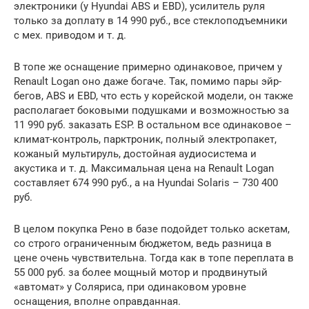
электроники (у Hyundai ABS и EBD), усилитель руля
только за доплату в 14 990 руб., все стеклоподъемники
с мех. приводом и т. д.
В топе же оснащение примерно одинаковое, причем у
Renault Logan оно даже богаче. Так, помимо пары эйр-
бегов, ABS и EBD, что есть у корейской модели, он также
располагает боковыми подушками и возможностью за
11 990 руб. заказать ESP. В остальном все одинаковое –
климат-контроль, парктроник, полный электропакет,
кожаный мультируль, достойная аудиосистема и
акустика и т. д. Максимальная цена на Renault Logan
составляет 674 990 руб., а на Hyundai Solaris – 730 400
руб.
В целом покупка Рено в базе подойдет только аскетам,
со строго ограниченным бюджетом, ведь разница в
цене очень чувствительна. Тогда как в топе переплата в
55 000 руб. за более мощный мотор и продвинутый
«автомат» у Соляриса, при одинаковом уровне
оснащения, вполне оправданная.