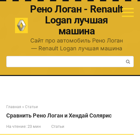
Перейти
Рено Логан - Renault
к
контенту
Logan лучшая
машина
Сайт про автомобиль Рено Логан
— Renault Logan лучшая машина
Поиск:
Главная
»
Статьи
Сравнить Рено Логан и Хендай Солярис
На чтение:
23 мин
Статьи