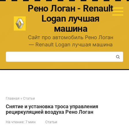
Перейти
Рено Логан - Renault
к
контенту
Logan лучшая
машина
Сайт про автомобиль Рено Логан
— Renault Logan лучшая машина
Поиск:
Главная
»
Статьи
Снятие и установка троса управления
рециркуляцией воздуха Рено Логан
На чтение:
7 мин
Статьи