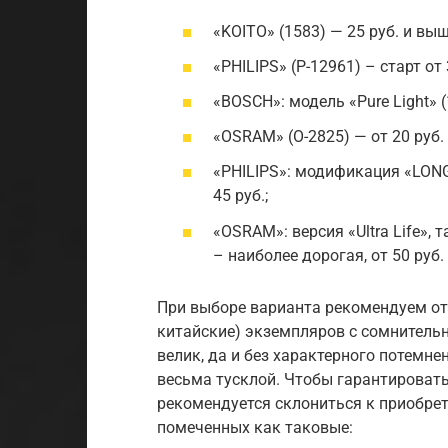
«KOITO» (1583) — 25 руб. и выш
«PHILIPS» (P-12961) – старт от 
«BOSCH»: модель «Pure Light» (
«OSRAM» (O-2825) — от 20 руб.
«PHILIPS»: модификация «LON
45 руб.;
«OSRAM»: версия «Ultra Life»
– наиболее дорогая, от 50 руб.
При выборе варианта рекомендуем от
китайские) экземпляров с сомнительн
велик, да и без характерного потемне
весьма тусклой. Чтобы гарантироват
рекомендуется склониться к приобре
помеченных как таковые: