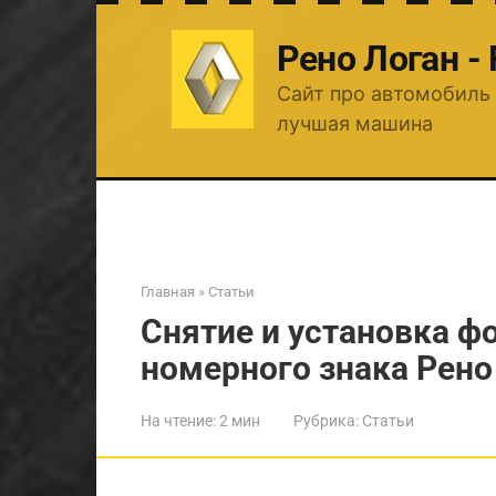
Перейти
к
Рено Логан -
контенту
Сайт про автомобиль 
лучшая машина
Главная
»
Статьи
Снятие и установка ф
номерного знака Рено
На чтение:
2 мин
Рубрика:
Статьи