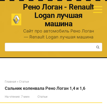
Перейти
Рено Логан - Renault
к
контенту
Logan лучшая
машина
Сайт про автомобиль Рено Логан
— Renault Logan лучшая машина
Поиск:
Главная
»
Статьи
Сальник коленвала Рено Логан 1,4 и 1,6
На чтение:
7 мин
Статьи