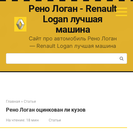
Перейти
Рено Логан - Renault
к
контенту
Logan лучшая
машина
Сайт про автомобиль Рено Логан
— Renault Logan лучшая машина
Поиск:
Главная
»
Статьи
Рено Логан оцинкован ли кузов
На чтение:
18 мин
Статьи