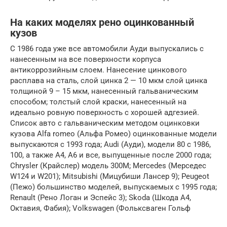
На каких моделях рено оцинкованный
кузов
С 1986 года уже все автомобили Ауди выпускались с
нанесенным на все поверхности корпуса
антикоррозийным слоем. Нанесение цинкового
расплава на сталь, слой цинка 2 — 10 мкм слой цинка
толщиной 9 – 15 мкм, нанесенный гальваническим
способом; толстый слой краски, нанесенный на
идеально ровную поверхность с хорошей адгезией.
Список авто с гальваническим методом оцинковки
кузова Аlfa romeo (Альфа Ромео) оцинкованные модели
выпускаются с 1993 года; Audi (Ауди), модели 80 с 1986,
100, а также А4, А6 и все, выпущенные после 2000 года;
Chrysler (Крайслер) модель 300М; Mercedes (Мерседес
W124 и W201); Mitsubishi (Мицубиши Лансер 9); Peugeot
(Пежо) большинство моделей, выпускаемых с 1995 года;
Renault (Рено Логан и Эспейс 3); Skoda (Шкода А4,
Октавия, Фабия); Volkswagen (Фольксваген Гольф