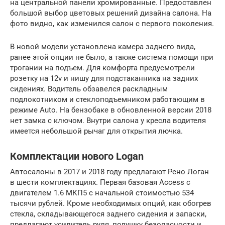
на центральной панели хромированные. Предоставлен
большой выбор цветовых решений дизайна салона. На
фото видно, как изменился салон с первого поколения.
В новой модели установлена камера заднего вида,
ранее этой опции не было, а также система помощи при
трогании на подъем. Для комфорта предусмотрели
розетку на 12v и нишу для подстаканника на задних
сидениях. Водитель обзавелся раскладным
подлокотником и стеклоподъемником работающим в
режиме Auto. На бензобаке в обновленной версии 2018
нет замка с ключом. Внутри салона у кресла водителя
имеется небольшой рычаг для открытия лючка.
Комплектации нового Logan
Автосалоны в 2017 и 2018 году предлагают Рено Логан
в шести комплектациях. Первая базовая Access с
двигателем 1.6 МКП5 с начальной стоимостью 534
тысячи рублей. Кроме необходимых опций, как обогрев
стекла, складывающегося заднего сидения и запаски,
предлагают усилитель руля, подушку безопасности и