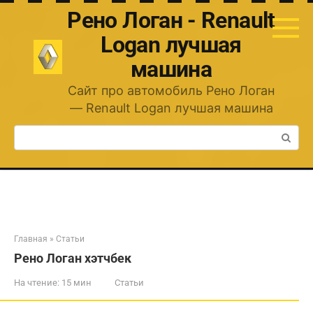
Перейти
Рено Логан - Renault
к
контенту
Logan лучшая
машина
Сайт про автомобиль Рено Логан
— Renault Logan лучшая машина
Поиск:
Главная
»
Статьи
Рено Логан хэтчбек
На чтение:
15 мин
Статьи