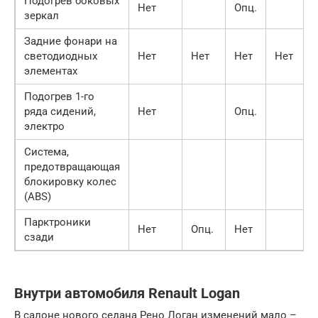
Подогрев боковых
Нет
Опц.
зеркал
Задние фонари на
светодиодных
Нет
Нет
Нет
Нет
элементах
Подогрев 1-го
ряда сидений,
Нет
Опц.
электро
Система,
предотвращающая
блокировку колес
(ABS)
Парктроники
Нет
Опц.
Нет
сзади
Внутри автомобиля Renault Logan
В салоне нового седана Рено Логан изменений мало –