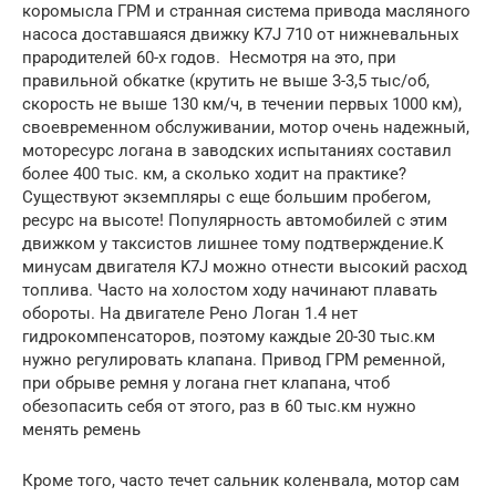
коромысла ГРМ и странная система привода масляного
насоса доставшаяся движку K7J 710 от нижневальных
прародителей 60-х годов. Несмотря на это, при
правильной обкатке (крутить не выше 3-3,5 тыс/об,
скорость не выше 130 км/ч, в течении первых 1000 км),
своевременном обслуживании, мотор очень надежный,
моторесурс логана в заводских испытаниях составил
более 400 тыс. км, а сколько ходит на практике?
Существуют экземпляры с еще большим пробегом,
ресурс на высоте! Популярность автомобилей с этим
движком у таксистов лишнее тому подтверждение.К
минусам двигателя K7J можно отнести высокий расход
топлива. Часто на холостом ходу начинают плавать
обороты. На двигателе Рено Логан 1.4 нет
гидрокомпенсаторов, поэтому каждые 20-30 тыс.км
нужно регулировать клапана. Привод ГРМ ременной,
при обрыве ремня у логана гнет клапана, чтоб
обезопасить себя от этого, раз в 60 тыс.км нужно
менять ремень
Кроме того, часто течет сальник коленвала, мотор сам