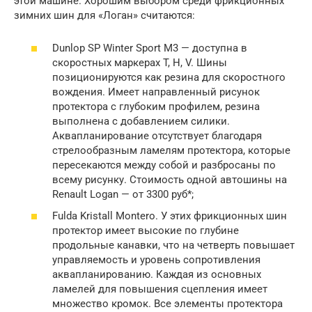
этой машине. Хорошим выбором среди фрикционных
зимних шин для «Логан» считаются:
Dunlop SP Winter Sport M3 — доступна в
скоростных маркерах T, H, V. Шины
позиционируются как резина для скоростного
вождения. Имеет направленный рисунок
протектора с глубоким профилем, резина
выполнена с добавлением силики.
Аквапланирование отсутствует благодаря
стрелообразным ламелям протектора, которые
пересекаются между собой и разбросаны по
всему рисунку. Стоимость одной автошины на
Renault Logan — от 3300 руб*;
Fulda Kristall Montero. У этих фрикционных шин
протектор имеет высокие по глубине
продольные канавки, что на четверть повышает
управляемость и уровень сопротивления
аквапланированию. Каждая из основных
ламелей для повышения сцепления имеет
множество кромок. Все элементы протектора