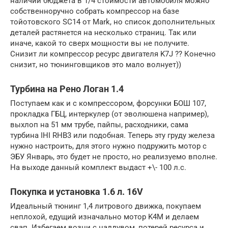
наличии бюджета в 1/4 стоимости автомобиля можно
собственноручно собрать компрессор на базе
тойотовского SC14 от Mark, но список дополнительных
деталей растянется на несколько страниц. Так или
иначе, какой то сверх мощности вы не получите.
Снизит ли компрессор ресурс двигателя K7J ?? Конечно
снизит, но тюнинговщиков это мало волнует))
Турбина на Рено Логан 1.4
Поступаем как и с компрессором, форсунки БОШ 107,
прокладка ГБЦ, интеркулер (от эволюшена например),
выхлоп на 51 мм трубе, пайпы, расходники, сама
турбина IHI RHB3 или подобная. Теперь эту груду железа
нужно настроить, для этого нужно подружить мотор с
ЭБУ Январь, это будет не просто, но реализуемо вполне.
На выходе данный комплект выдаст +\- 100 л.с.
Покупка и установка 1.6 л. 16V
Идеальный тюнинг 1,4 литрового движка, покупаем
неплохой, едущий изначально мотор K4M и делаем
свап. Избегаем возни с наддувом, потерей ресурса и