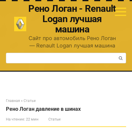
Перейти
Рено Логан - Renault
к
контенту
Logan лучшая
машина
Сайт про автомобиль Рено Логан
— Renault Logan лучшая машина
Поиск:
Главная
»
Статьи
Рено Логан давление в шинах
На чтение:
22 мин
Статьи