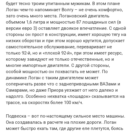
будет тесно троим упитанным мужикам. В этом плане
Логан чем-то напоминает Волгу – не очень комфортно,
зато очень много места. Логановский двигатель
объемом 1,6 литра и мощностью 87 лошадиных сил (в
версии евро 3) оставляет двоякое впечатление. С одной
стороны он прост в конструкции, имеет хорошую тягу на
низких оборотах и при этом хорошо крутится, допускает
самостоятельное обслуживание, переваривает не
только 92-й, но и «плохой 92-й», при этом имеет ресурс,
которому завидуют не только отечественные, но и
многие импортные двигатели. С другой стороны,
особой мощностью он похвастать не может. По
динамике Логан с таким двигателем может
соперничать разве что с заднеприводными ВАЗами и
Самарами, но даже Приора уезжает от него далеко и
надолго. Особенно нехватка «лошадок» сказывается на
трассе, на скоростях более 100 км/ч.
Подвеска – вот по-настоящему сильное место машины.
Она создавалась в расчете на плохие дороги. Логан
может быстро ехать там, где другие еле плетутся, боясь