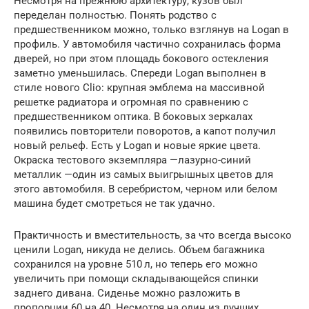
Несмотря на прежнюю архитектуру, кузов был
переделан полностью. Понять родство с
предшественником можно, только взглянув на Logan в
профиль. У автомобиля частично сохранилась форма
дверей, но при этом площадь бокового остекления
заметно уменьшилась. Спереди Logan выполнен в
стиле нового Clio: крупная эмблема на массивной
решетке радиатора и огромная по сравнению с
предшественником оптика. В боковых зеркалах
появились повторители поворотов, а капот получил
новый рельеф. Есть у Logan и новые яркие цвета.
Окраска тестового экземпляра —лазурно-синий
металлик —один из самых выигрышных цветов для
этого автомобиля. В серебристом, черном или белом
машина будет смотреться не так удачно.
Практичность и вместительность, за что всегда высоко
ценили Logan, никуда не делись. Объем багажника
сохранился на уровне 510 л, но теперь его можно
увеличить при помощи складывающейся спинки
заднего дивана. Сиденье можно разложить в
пропорции 60 на 40. Несмотря на один из лучших