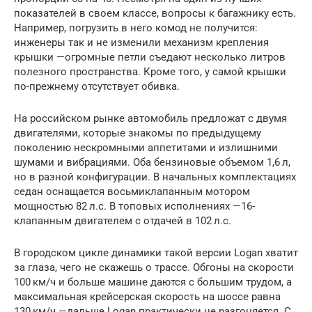
показателей в своем классе, вопросы к багажнику есть.
Например, погрузить в него комод не получится:
инженеры так и не изменили механизм крепления
крышки —огромные петли съедают несколько литров
полезного пространства. Кроме того, у самой крышки
по-прежнему отсутствует обивка.
На российском рынке автомобиль предложат с двумя
двигателями, которые знакомы по предыдущему
поколению нескромными аппетитами и излишними
шумами и вибрациями. Оба бензиновые объемом 1,6 л,
но в разной конфигурации. В начальных комплектациях
седан оснащается восьмиклапанным мотором
мощностью 82 л.с. В топовых исполнениях —16-
клапанным двигателем с отдачей в 102 л.с.
В городском цикле динамики такой версии Logan хватит
за глаза, чего не скажешь о трассе. Обгоны на скорости
100 км/ч и больше машине даются с большим трудом, а
максимальная крейсерская скорость на шоссе равна
130 км/ч —дальше Logan практически не разгоняется. С