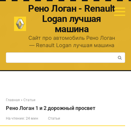
Перейти
Рено Логан - Renault
к
контенту
Logan лучшая
машина
Сайт про автомобиль Рено Логан
— Renault Logan лучшая машина
Поиск:
Главная
»
Статьи
Рено Логан 1 и 2 дорожный просвет
На чтение:
24 мин
Статьи