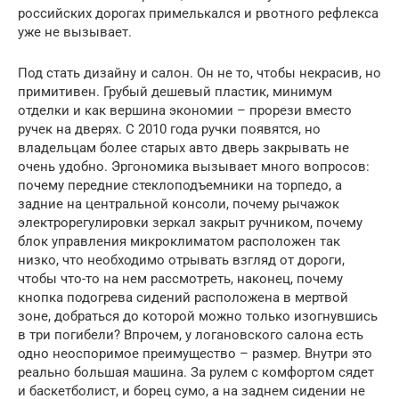
российских дорогах примелькался и рвотного рефлекса
уже не вызывает.
Под стать дизайну и салон. Он не то, чтобы некрасив, но
примитивен. Грубый дешевый пластик, минимум
отделки и как вершина экономии – прорези вместо
ручек на дверях. С 2010 года ручки появятся, но
владельцам более старых авто дверь закрывать не
очень удобно. Эргономика вызывает много вопросов:
почему передние стеклоподъемники на торпедо, а
задние на центральной консоли, почему рычажок
электрорегулировки зеркал закрыт ручником, почему
блок управления микроклиматом расположен так
низко, что необходимо отрывать взгляд от дороги,
чтобы что-то на нем рассмотреть, наконец, почему
кнопка подогрева сидений расположена в мертвой
зоне, добраться до которой можно только изогнувшись
в три погибели? Впрочем, у логановского салона есть
одно неоспоримое преимущество – размер. Внутри это
реально большая машина. За рулем с комфортом сядет
и баскетболист, и борец сумо, а на заднем сидении не