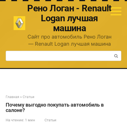
Перейти
Рено Логан - Renault
к
контенту
Logan лучшая
машина
Сайт про автомобиль Рено Логан
— Renault Logan лучшая машина
Поиск:
Главная
»
Статьи
Почему выгодно покупать автомобиль в
салоне?
На чтение:
1 мин
Статьи