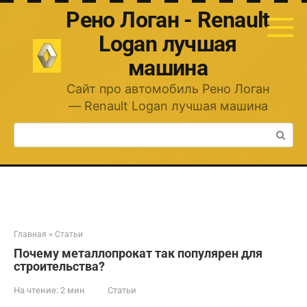
Перейти
Рено Логан - Renault
к
контенту
Logan лучшая
машина
Сайт про автомобиль Рено Логан
— Renault Logan лучшая машина
Поиск:
Главная
»
Статьи
Почему металлопрокат так популярен для
строительства?
На чтение:
2 мин
Статьи