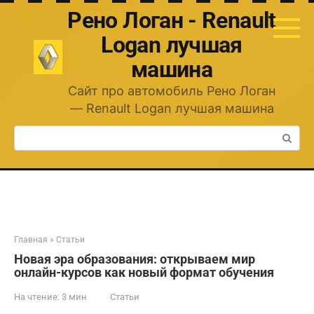
Перейти
Рено Логан - Renault
к
контенту
Logan лучшая
машина
Сайт про автомобиль Рено Логан
— Renault Logan лучшая машина
Поиск:
Главная
»
Статьи
Новая эра образования: открываем мир
онлайн-курсов как новый формат обучения
На чтение:
3 мин
Статьи