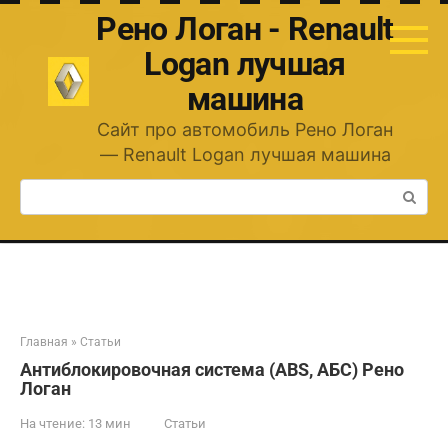
Перейти
Рено Логан - Renault
к
контенту
Logan лучшая
машина
Сайт про автомобиль Рено Логан
— Renault Logan лучшая машина
Поиск:
Главная
»
Статьи
Антиблокировочная система (ABS, АБС) Рено
Логан
На чтение:
13 мин
Статьи