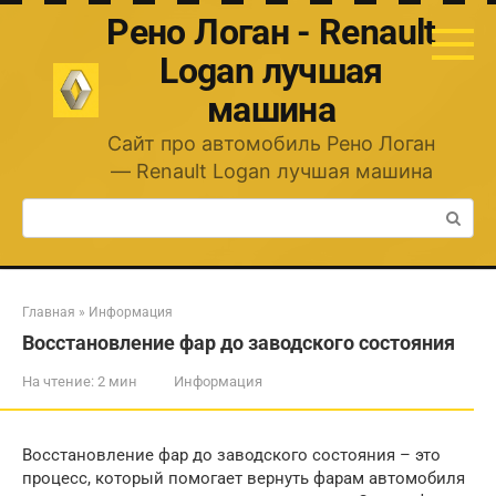
Перейти
Рено Логан - Renault
к
контенту
Logan лучшая
машина
Сайт про автомобиль Рено Логан
— Renault Logan лучшая машина
Поиск:
Главная
»
Информация
Восстановление фар до заводского состояния
На чтение:
2 мин
Информация
Восстановление фар до заводского состояния – это
процесс, который помогает вернуть фарам автомобиля