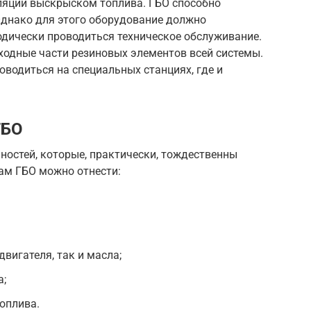
ляции выскрыском топлива. ГБО способно
 Однако для этого оборудование должно
одически проводиться техническое обслуживание.
ходные части резиновых элементов всей системы.
водиться на специальных станциях, где и
ГБО
ностей, которые, практически, тождественны
ам ГБО можно отнести:
вигателя, так и масла;
а;
оплива.