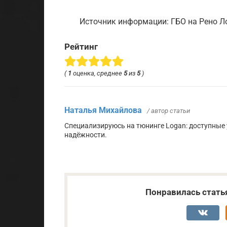
Источник информации: ГБО на Рено Л
Рейтинг
(
1
оценка, среднее
5
из
5
)
Наталья Михайлова
/ автор статьи
Специализируюсь на тюнинге Logan: доступные у
надёжности.
Понравилась стать