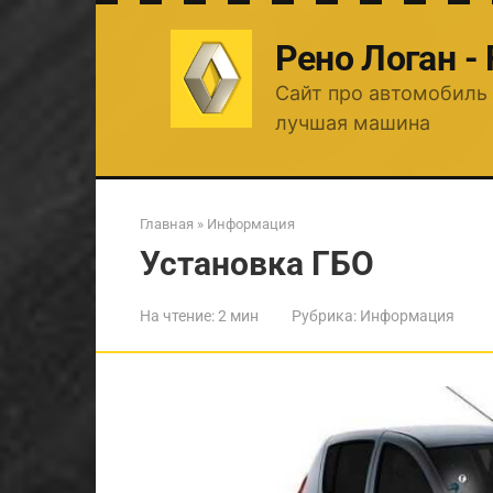
Перейти
к
Рено Логан -
контенту
Сайт про автомобиль 
лучшая машина
Главная
»
Информация
Установка ГБО
На чтение:
2 мин
Рубрика:
Информация