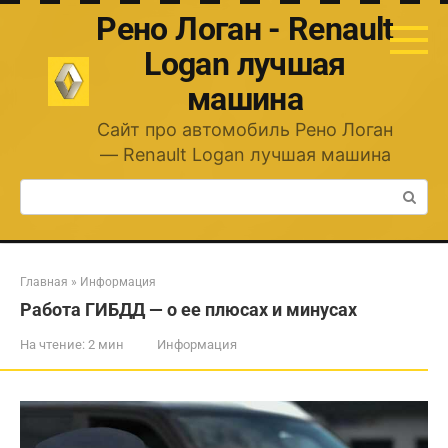
Перейти
Рено Логан - Renault
к
контенту
Logan лучшая
машина
Сайт про автомобиль Рено Логан
— Renault Logan лучшая машина
Поиск:
Главная
»
Информация
Работа ГИБДД — о ее плюсах и минусах
На чтение:
2 мин
Информация