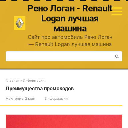
Перейти
Рено Логан - Renault
к
контенту
Logan лучшая
машина
Сайт про автомобиль Рено Логан
— Renault Logan лучшая машина
Поиск:
Главная
»
Информация
Преимущества промокодов
На чтение:
2 мин
Информация