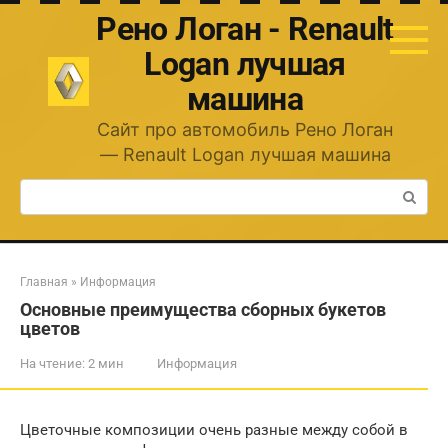
Перейти
Рено Логан - Renault
к
контенту
Logan лучшая
машина
Сайт про автомобиль Рено Логан
— Renault Logan лучшая машина
Поиск:
Главная
»
Информация
Основные преимущества сборных букетов
цветов
На чтение:
2 мин
Информация
Цветочные композиции очень разные между собой в