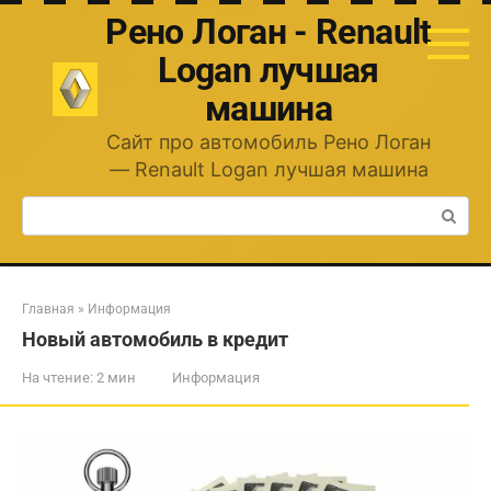
Перейти
Рено Логан - Renault
к
контенту
Logan лучшая
машина
Сайт про автомобиль Рено Логан
— Renault Logan лучшая машина
Поиск:
Главная
»
Информация
Новый автомобиль в кредит
На чтение:
2 мин
Информация