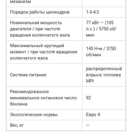
механизм
Порядок работы цилиндров
1-3-4-2
Номинальная мощность
77 кВт — (105
двигателя / при частоте
л.с.) / 5750 об/
вращения коленчатого вала
мин
Максимальный крутящий
145 Н•м / 3750
момент / при частоте вращения
об/мин
коленчатого вала
распределенный
Система питания
впрыск топлива
MPI
Рекомендованное
минимальное октановое число
92
бензина
Экологические нормы
Евро 4
Вес, кг
—