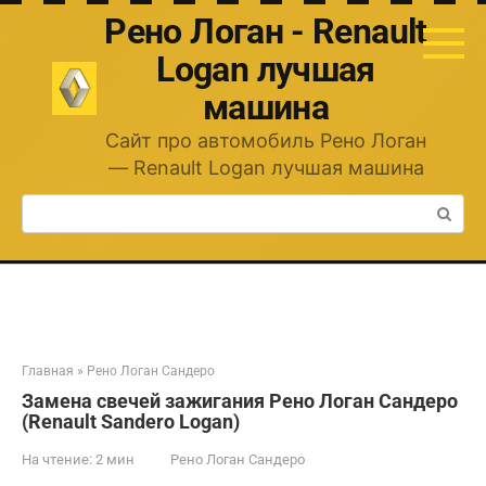
Перейти
Рено Логан - Renault
к
контенту
Logan лучшая
машина
Сайт про автомобиль Рено Логан
— Renault Logan лучшая машина
Поиск:
Главная
»
Рено Логан Сандеро
Замена свечей зажигания Рено Логан Сандеро
(Renault Sandero Logan)
На чтение:
2 мин
Рено Логан Сандеро