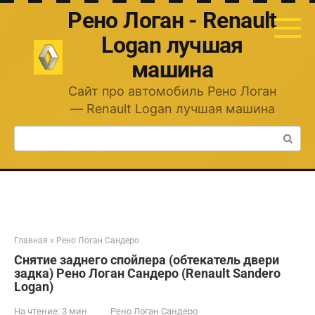
Перейти
Рено Логан - Renault
к
контенту
Logan лучшая
машина
Сайт про автомобиль Рено Логан
— Renault Logan лучшая машина
Поиск:
Главная
»
Рено Логан Сандеро
Снятие заднего спойлера (обтекатель двери
задка) Рено Логан Сандеро (Renault Sandero
Logan)
На чтение:
3 мин
Рено Логан Сандеро