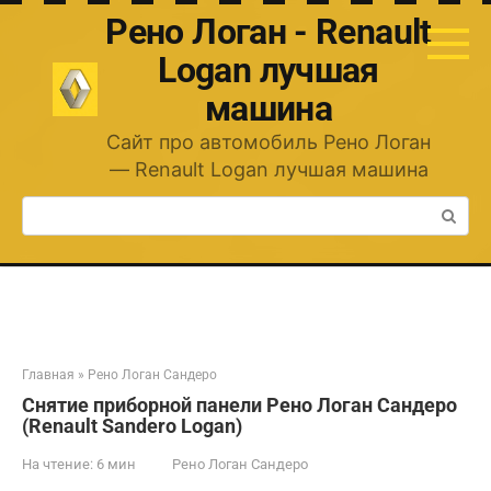
Перейти
Рено Логан - Renault
к
контенту
Logan лучшая
машина
Сайт про автомобиль Рено Логан
— Renault Logan лучшая машина
Поиск:
Главная
»
Рено Логан Сандеро
Снятие приборной панели Рено Логан Сандеро
(Renault Sandero Logan)
На чтение:
6 мин
Рено Логан Сандеро