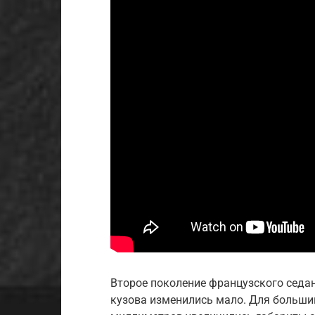
Второе поколение французского седан
кузова изменились мало. Для большин