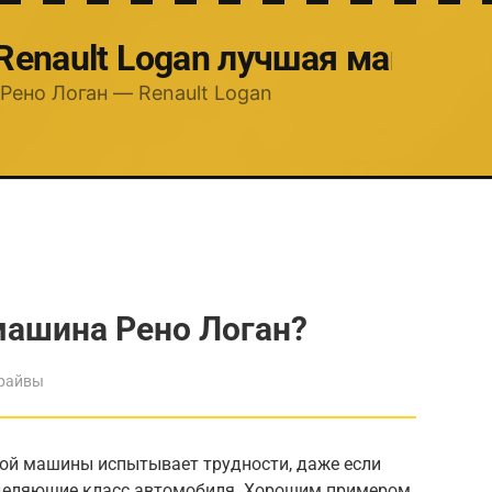
 Renault Logan лучшая машина
Рено Логан — Renault Logan
машина Рено Логан?
драйвы
ой машины испытывает трудности, даже если
деляющие класс автомобиля. Хорошим примером