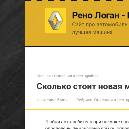
Перейти
к
Рено Логан -
контенту
Сайт про автомобиль 
лучшая машина
Главная
»
Описания и тест-драйвы
Сколько стоит новая 
На чтение:
5 мин
Рубрика:
Описания и тест-
Любой автолюбитель при покупке нов
определены финансовые рамки, опре