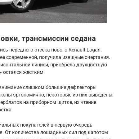
новки, трансмиссии седана
сь переднего отсека нового Renault Logan.
ее современной, получила изящные очертания.
ризонтальной линией, приобрела двухцветную
» остался жестким.
 внимание слишком большие дефлекторы
жены эргономично, некоторые из них выведены
ерблатов на приборном щитке, их чтение
ветка.
иальных покупателей в первую очередь
я. От количества лошадиных сил под капотом