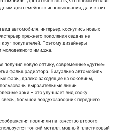
томобиля. Достаточно знать, что новый Renault
дным для семейного использования, да и стоит
 вид автомобиля, интерьер, коснулись новых
кстерьер прежнего поколения седана не
 круг покупателей. Поэтому дизайнеры
и молодежного имиджа.
ове получил новую оптику, современные «дутые»
етки фальшрадиатора. Визуально автомобиль
ные фары, далеко заходящие на боковины,
использованы выразительные линии
лесные арки – это улучшает вид сбоку.
свесы, большой воздухозаборник переднего
соображения повлияли на качество второго
используется тонкий металл, модный пластиковый