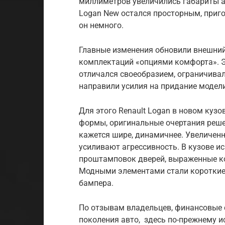
миллиметров увеличились габариты ав
Logan New остался просторным, приго
он немного.
Главные изменения обновили внешний
комплектаций «опциями комфорта». Э
отличался своеобразием, ограничивал
направили усилия на придание модел
Для этого Renault Logan в новом куз
формы, оригинальные очертания реш
кажется шире, динамичнее. Увеличен
усиливают агрессивность. В кузове 
проштамповок дверей, выраженные ко
Модными элементами стали короткие 
бампера.
По отзывам владельцев, финансовые 
поколения авто, здесь по-прежнему 