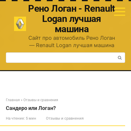
Перейти
Рено Логан - Renault
к
контенту
Logan лучшая
машина
Сайт про автомобиль Рено Логан
— Renault Logan лучшая машина
Поиск:
Главная
»
Отзывы и сравнения
Сандеро или Логан?
На чтение:
5 мин
Отзывы и сравнения