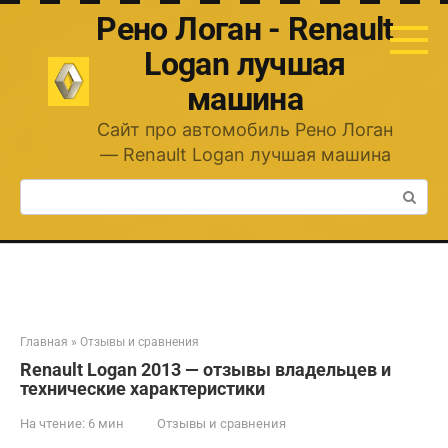
Перейти
Рено Логан - Renault
к
контенту
Logan лучшая
машина
Сайт про автомобиль Рено Логан
— Renault Logan лучшая машина
Поиск:
Главная
»
Отзывы и сравнения
Renault Logan 2013 — отзывы владельцев и
технические характеристики
На чтение:
6 мин
Отзывы и сравнения