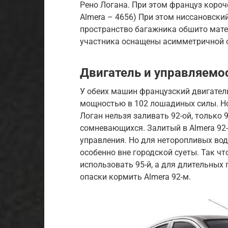
Рено Логана. При этом француз короче
Almera – 4656) При этом ниссановски
пространство багажника обшито матер
участника оснащены асимметричной с
Двигатель и управляемо
У обеих машин французский двигател
мощностью в 102 лошадиных силы. Но 
Логан нельзя заливать 92-ой, только 
сомневающихся. Залитый в Almera 92
управления. Но для неторопливых вод
особенно вне городской суеты. Так ч
использовать 95-й, а для длительных
опаски кормить Almera 92-м.