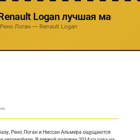
 Renault Logan лучшая машина
Рено Логан — Renault Logan
ния
азу, Рено Логан и Ниссан Альмера ощущаются
 автомобили. В первой половин 2014-го года на