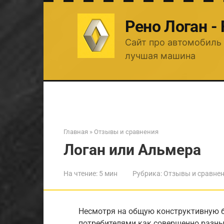
Перейти
к
Рено Логан -
контенту
Сайт про автомобиль 
лучшая машина
Главная
»
Отзывы и сравнения
Логан или Альмера
На чтение:
5 мин
Рубрика:
Отзывы и сравне
Несмотря на общую конструктивную б
потребителями как совершенно разные