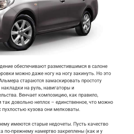
сидение обеспечивают разместившимся в салоне
ровки можно даже ногу на ногу закинуть. Но это
 Альмера стараются замаскировать простоту
и накладки на руль, навигаторы и
льства. Венчает композицию, как правило,
 так довольно неплох – единственное, что можно
с пухлостью кузова они мелковаты.
нему имеются старые недочеты. Пусть качество
ка по-прежнему намертво закреплены (как и у