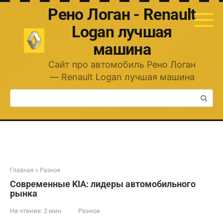
Перейти
Рено Логан - Renault
к
контенту
Logan лучшая
машина
Сайт про автомобиль Рено Логан
— Renault Logan лучшая машина
Поиск:
Главная
»
Разное
Современные KIA: лидеры автомобильного
рынка
На чтение:
2 мин
Разное